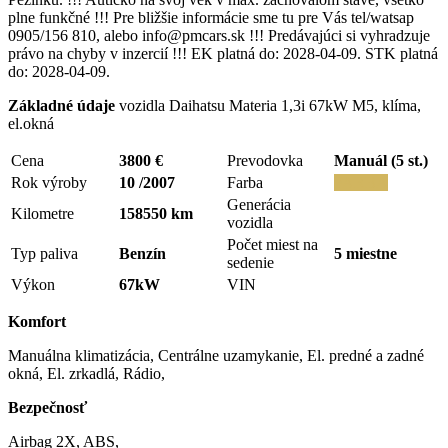
plne funkčné !!! Pre bližšie informácie sme tu pre Vás tel/watsap
0905/156 810, alebo info@pmcars.sk !!! Predávajúci si vyhradzuje
právo na chyby v inzercií !!! EK platná do: 2028-04-09. STK platná
do: 2028-04-09.
Základné údaje
vozidla Daihatsu Materia 1,3i 67kW M5, klíma,
el.okná
Cena
3800 €
Prevodovka
Manuál (5 st.)
Rok výroby
10 /2007
Farba
FARBA
Generácia
Kilometre
158550 km
vozidla
Počet miest na
Typ paliva
Benzín
5 miestne
sedenie
Výkon
67kW
VIN
Komfort
Manuálna klimatizácia, Centrálne uzamykanie, El. predné a zadné
okná, El. zrkadlá, Rádio,
Bezpečnosť
Airbag 2X, ABS,