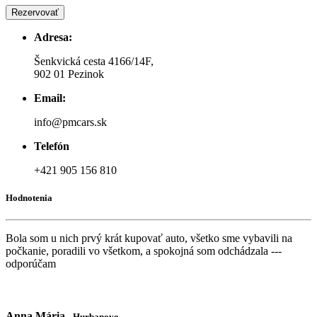
Rezervovať
Adresa:
Šenkvická cesta 4166/14F,
902 01 Pezinok
Email:
info@pmcars.sk
Telefón
+421 905 156 810
Hodnotenia
Bola som u nich prvý krát kupovať auto, všetko sme vybavili na
počkanie, poradili vo všetkom, a spokojná som odchádzala ---
odporúčam
Anna Mária
- Hurbanovo