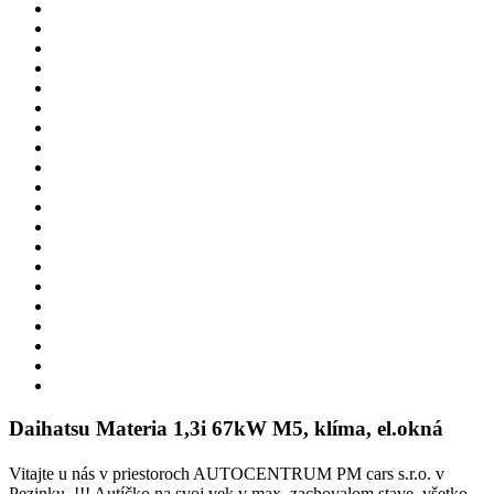
Daihatsu Materia 1,3i 67kW M5, klíma, el.okná
Vitajte u nás v priestoroch AUTOCENTRUM PM cars s.r.o. v
Pezinku. !!! Autíčko na svoj vek v max. zachovalom stave, všetko