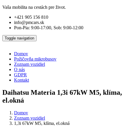
Vaša mobilita na cestách pre život.
+421 905 156 810
info@pmcars.sk
Pon-Pia: 9:00-17:00, Sob: 9:00-12:00
Toggle navigation
Domov
Požičovňa mikrobusov
Zoznam vozidiel
O nás
GDPR
Kontakt
Daihatsu Materia 1,3i 67kW M5, klíma,
el.okná
Domov
Zoznam vozidiel
1,3i 67kW M5, klíma, el.okná